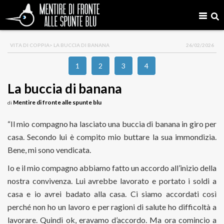
VITA DI COPPIA
> LA BUCCIA DI BANANA
26/02/2026
1
2
3
4
La buccia di banana
Mentire di fronte alle spunte blu
di
“Il mio compagno ha lasciato una buccia di banana in giro per
casa. Secondo lui è compito mio buttare la sua immondizia.
Bene, mi sono vendicata.
Io e il mio compagno abbiamo fatto un accordo all’inizio della
nostra convivenza. Lui avrebbe lavorato e portato i soldi a
casa e io avrei badato alla casa. Ci siamo accordati così
perché non ho un lavoro e per ragioni di salute ho difficoltà a
lavorare. Quindi ok, eravamo d’accordo. Ma ora comincio a