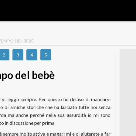
TEMPO DEL BEBÈ
2
3
4
5
mpo del bebè
 vi leggo sempre. Per questo ho deciso di mandarvi
 di amiche storiche che ha lasciato tutte noi senza
rda ma anche perché nella sua assurdità io mi sono
to in discussione per prima.
sempre molto attiva e magari mi e ci aiuterete a far