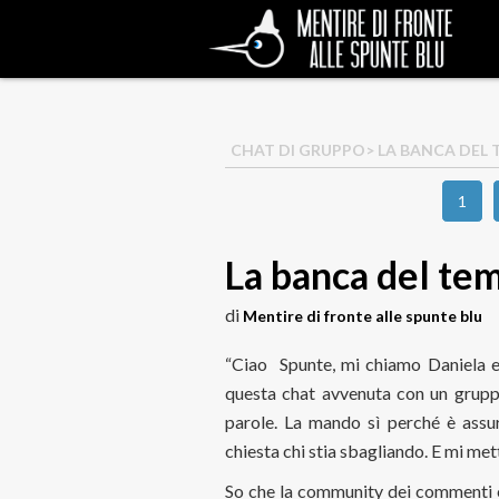
CHAT DI GRUPPO
> LA BANCA DEL 
1
La banca del te
di
Mentire di fronte alle spunte blu
“Ciao
Spunte, mi chiamo Daniela e
questa chat avvenuta con un gruppo
parole. La mando sì perché è assu
chiesta chi stia sbagliando. E mi met
So che la community dei commenti è 