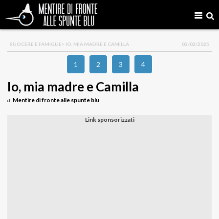
SUOCERE E FAMIGLIE
> IO, MIA MADRE E CAMILLA
03/02/2025
1
2
3
4
Io, mia madre e Camilla
Mentire di fronte alle spunte blu
di