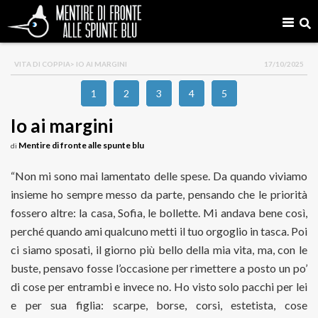
VITA DI COPPIA
> IO AI MARGINI
17/10/2025
1
2
3
4
5
Io ai margini
Mentire di fronte alle spunte blu
di
“Non mi sono mai lamentato delle spese. Da quando viviamo
insieme ho sempre messo da parte, pensando che le priorità
fossero altre: la casa, Sofia, le bollette. Mi andava bene così,
perché quando ami qualcuno metti il tuo orgoglio in tasca. Poi
ci siamo sposati, il giorno più bello della mia vita, ma, con le
buste, pensavo fosse l’occasione per rimettere a posto un po’
di cose per entrambi e invece no. Ho visto solo pacchi per lei
e per sua figlia: scarpe, borse, corsi, estetista, cose