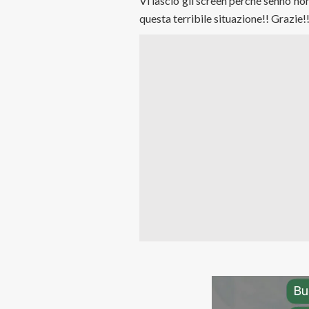
Vi lascio gli screen perché sennò non
questa terribile situazione!! Grazie!