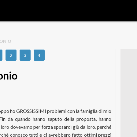
MONIO
2
3
4
onio
roppo ho GROSSISSIMI problemi con la famiglia di mio
 Fin da quando hanno saputo della proposta, hanno
o loro dovevamo per forza sposarci giù da loro, perché
erché conosco tutti e ci avrebbero fatto ottimi prezzi