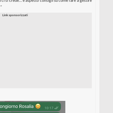
 ci si crede… e aspetto consigli su come fare a gestire
!”