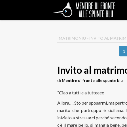
MATRIMONIO
> INVITO AL MATRI
1
Invito al matrim
di
Mentire di fronte alle spunte blu
“Ciao a tutti e a tutteeee
Allora…. Sto per sposarmi, ma purt
marito che purtroppo è siciliana.
iniziato a stressarci perché second
c’è il mare bello, si mangia bene, p