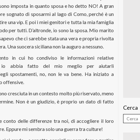
 sono imposta in quanto sposa e ho detto NO! A gran
re sognato di sposarmi al lago di Como, perché è un
e una vip. E poi i miei genitori e tutta la mia famiglia
odo per tutti. D’altronde, io sono la sposa. Mio marito
apevo che ci sarebbe stata una vera e propria rivolta
ra. Una suocera siciliana non la auguro a nessuno.
to in cui ho condiviso le informazioni relative
te io abbia fatto del mio meglio per aiutarli
degli spostamenti, no, non le va bene. Ha iniziato a
o offensive.
ono cresciuta in un contesto molto più riservato, meno
termine. Non è un giudizio, è proprio un dato di fatto
Cerca
 conto delle differenze tra noi, di accogliere il loro
are. Eppure mi sembra solo una guerra tra culture!