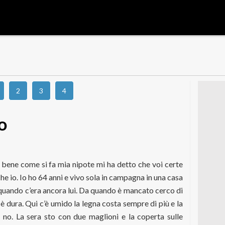
2
3
4
o
 bene come si fa mia nipote mi ha detto che voi certe
he io. Io ho 64 anni e vivo sola in campagna in una casa
 quando c’era ancora lui. Da quando è mancato cerco di
 dura. Qui c’è umido la legna costa sempre di più e la
 no. La sera sto con due maglioni e la coperta sulle