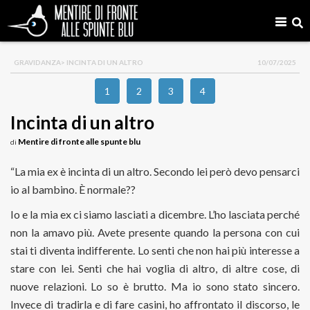
GRAVIDANZA
> INCINTA DI UN ALTRO
10/07/2025
1
2
3
4
Incinta di un altro
Mentire di fronte alle spunte blu
di
“La mia ex è incinta di un altro. Secondo lei però devo pensarci
io al bambino. È normale??
Io e la mia ex ci siamo lasciati a dicembre. L’ho lasciata perché
non la amavo più. Avete presente quando la persona con cui
stai ti diventa indifferente. Lo senti che non hai più interesse a
stare con lei. Senti che hai voglia di altro, di altre cose, di
nuove relazioni. Lo so è brutto. Ma io sono stato sincero.
Invece di tradirla e di fare casini, ho affrontato il discorso, le