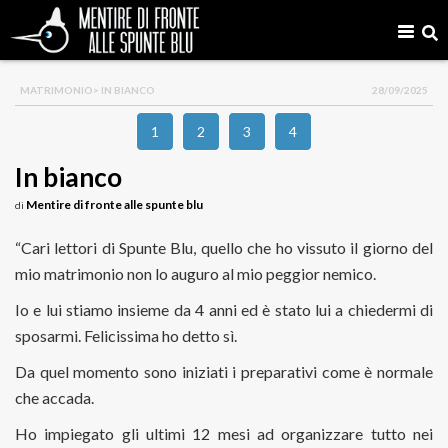
MATRIMONIO
> IN BIANCO
28/09/2025
1
2
3
4
In bianco
Mentire di fronte alle spunte blu
di
“Cari lettori di Spunte Blu, quello che ho vissuto il giorno del
mio matrimonio non lo auguro al mio peggior nemico.
Io e lui stiamo insieme da 4 anni ed è stato lui a chiedermi di
sposarmi. Felicissima ho detto sì.
Da quel momento sono iniziati i preparativi come è normale
che accada.
Ho impiegato gli ultimi 12 mesi ad organizzare tutto nei