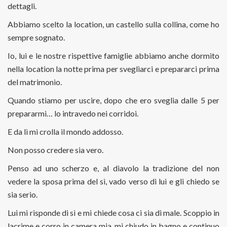
dettagli.
Abbiamo scelto la location, un castello sulla collina, come ho
sempre sognato.
Io, lui e le nostre rispettive famiglie abbiamo anche dormito
nella location la notte prima per svegliarci e prepararci prima
del matrimonio.
Quando stiamo per uscire, dopo che ero sveglia dalle 5 per
prepararmi… lo intravedo nei corridoi.
E da lì mi crolla il mondo addosso.
Non posso credere sia vero.
Penso ad uno scherzo e, al diavolo la tradizione del non
vedere la sposa prima del sì, vado verso di lui e gli chiedo se
sia serio.
Lui mi risponde di sì e mi chiede cosa ci sia di male. Scoppio in
lacrime e corro in camera mia, mi chiudo in bagno e continuo