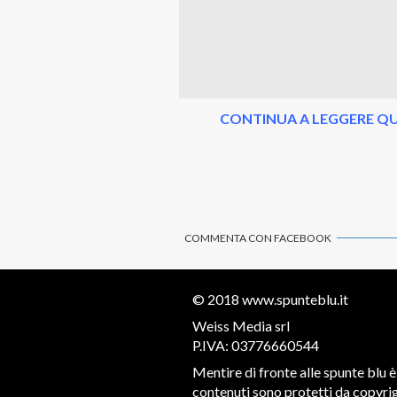
CONTINUA A LEGGERE QU
COMMENTA CON FACEBOOK
© 2018
www.spunteblu.it
Weiss Media srl
P.IVA: 03776660544
Mentire di fronte alle spunte blu è 
contenuti sono protetti da copyrigh