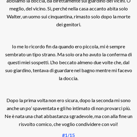
abbiamo la doccia, dà direttamente sul giardino dei vicini. O
meglio, del vicino. Sì, perché nella casa accanto abita solo
Walter, un uomo sui cinquantina, rimasto solo dopo la morte
dei genitori.
Io me lo ricordo fin da quando ero piccola, mi è sempre
sembrato un tipo strano. Ma solo ora ho avuto la conferma di
questi miei sospetti. L’ho beccato almeno due volte che, dal
suo giardino, tentava di guardare nel bagno mentre mi facevo
la doccia.
Dopo la prima volta non ero sicura, dopo la seconda mi sono
anche un po’ spaventata e gli ho intimato di non provarci più.
Ne è nata una chat abbastanza sgradevole, ma con alla fine un
risvolto comico, che voglio condividere con voi!
#1/15