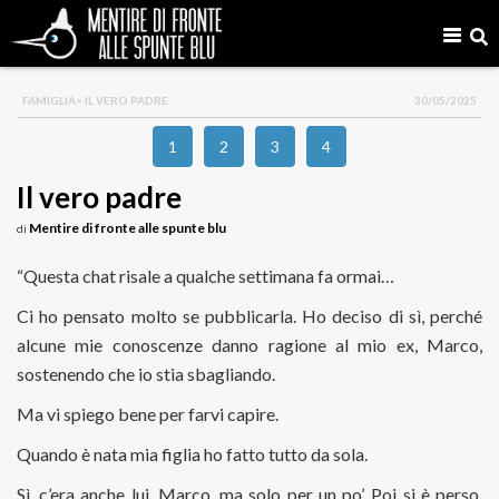
FAMIGLIA
> IL VERO PADRE
30/05/2025
1
2
3
4
Il vero padre
Mentire di fronte alle spunte blu
di
“Questa chat risale a qualche settimana fa ormai…
Ci ho pensato molto se pubblicarla. Ho deciso di sì, perché
alcune mie conoscenze danno ragione al mio ex, Marco,
sostenendo che io stia sbagliando.
Ma vi spiego bene per farvi capire.
Quando è nata mia figlia ho fatto tutto da sola.
Sì, c’era anche lui, Marco, ma solo per un po’. Poi si è perso.