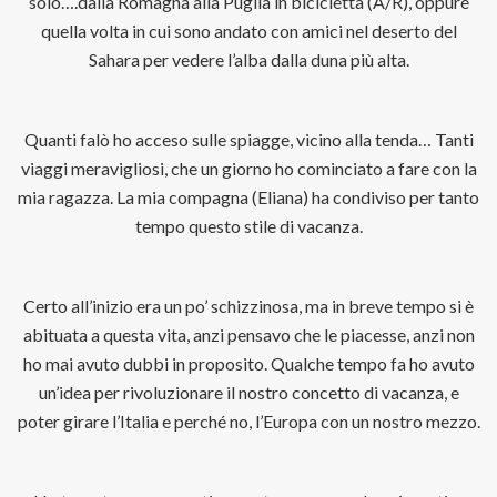
solo….dalla Romagna alla Puglia in bicicletta (A/R), oppure
quella volta in cui sono andato con amici nel deserto del
Sahara per vedere l’alba dalla duna più alta.
Quanti falò ho acceso sulle spiagge, vicino alla tenda… Tanti
viaggi meravigliosi, che un giorno ho cominciato a fare con la
mia ragazza. La mia compagna (Eliana) ha condiviso per tanto
tempo questo stile di vacanza.
Certo all’inizio era un po’ schizzinosa, ma in breve tempo si è
abituata a questa vita, anzi pensavo che le piacesse, anzi non
ho mai avuto dubbi in proposito. Qualche tempo fa ho avuto
un’idea per rivoluzionare il nostro concetto di vacanza, e
poter girare l’Italia e perché no, l’Europa con un nostro mezzo.