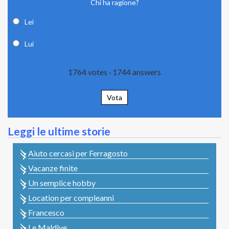
Chi ha ragione?
Lei
Lui
1764
votes
·
1744
answers
Vota
Leggi le ultime storie
Aiuto cercasi per Ferragosto
Vacanze finite
Un semplice hobby
Location per compleanni
Francesco
Le Maldive