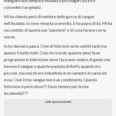
mangiare una semplice insalata e poi magari uscire e
concederci un gelato.
Mi ha chiesto però di mettere delle gocce di sangue
nell’insalata. Io sono rimasta sconvolta. E ho paura di lui. Mi ha
raccontato di questa sua “passione” e di cosa faceva con la
sua ex.
Io ho davvero paura. Cioè di feticismi ne ho sentiti tanti ma
questo li batte tutti. Cioè mi ricordo qualche anno fa un
programma in televisione dove facevano vedere di gente che
beveva il sangue o qualche puntata di Buffy quando ero
piccola , ma mai mi ero imbattuta in un vampiro in carne ed
ossa. Cioè il mio sangue non è un condimento. Questo
feticismo è pericoloso?? Devo temere per la mia
incolumità???