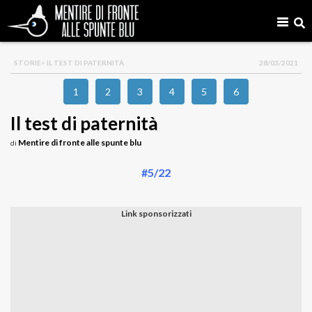
STORIE
> IL TEST DI PATERNITÀ
28/03/2021
1
2
3
4
5
6
Il test di paternità
Mentire di fronte alle spunte blu
di
#5/22