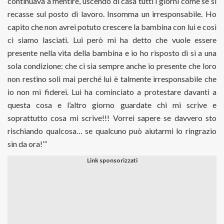
continuava a mentire, uscendo di casa tutti i giorni come se si
recasse sul posto di lavoro. Insomma un irresponsabile. Ho
capito che non avrei potuto crescere la bambina con lui e così
ci siamo lasciati. Lui però mi ha detto che vuole essere
presente nella vita della bambina e io ho risposto di sì a una
sola condizione: che ci sia sempre anche io presente che loro
non restino soli mai perché lui è talmente irresponsabile che
io non mi fiderei. Lui ha cominciato a protestare davanti a
questa cosa e l’altro giorno guardate chi mi scrive e
soprattutto cosa mi scrive!!! Vorrei sapere se davvero sto
rischiando qualcosa… se qualcuno può aiutarmi lo ringrazio
sin da ora!’”