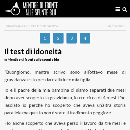
GRAVIDANZA
> IL TEST DI IDONEITÀ
02/09/2025
1
2
3
4
Il test di idoneità
Mentire di fronte alle spunte blu
di
“Buongiorno, mentre scrivo sono all’ottavo mese di
gravidanza e sto per dare alla luce mia figlia.
Io e il padre della mia bambina ci siamo separati due mesi
dopo aver scoperto la gravidanza, io ero circa di 4 mesi. L’ho
lasciato io perché ho scoperto che aveva un’altra storia
parallela ma questo non è stato il tradimento peggiore.
Ho anche scoperto che aveva perso il lavoro da tre mesi e