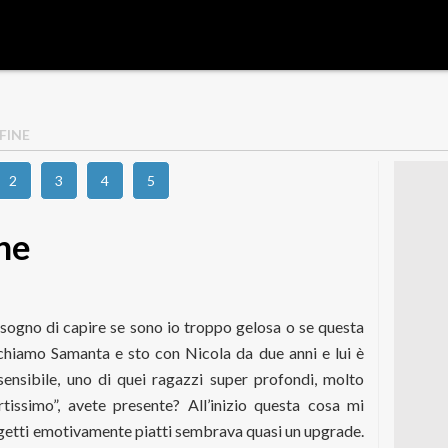
 FINE
2
3
4
5
ine
isogno di capire se sono io troppo gelosa o se questa
chiamo Samanta e sto con Nicola da due anni e lui è
ensibile, uno di quei ragazzi super profondi, molto
rtissimo”, avete presente? All’inizio questa cosa mi
getti emotivamente piatti sembrava quasi un upgrade.