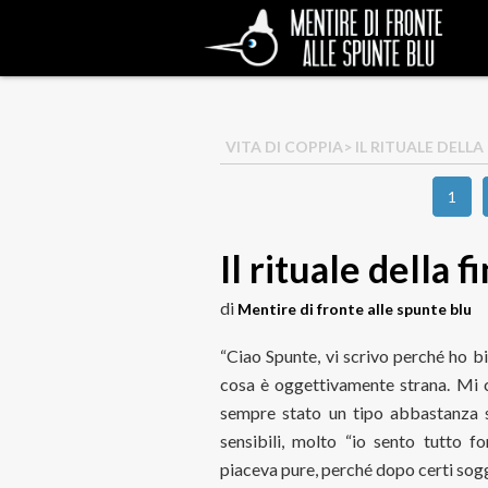
VITA DI COPPIA
> IL RITUALE DELLA
1
Il rituale della f
di
Mentire di fronte alle spunte blu
“Ciao Spunte, vi scrivo perché ho b
cosa è oggettivamente strana. Mi 
sempre stato un tipo abbastanza s
sensibili, molto “io sento tutto fo
piaceva pure, perché dopo certi sog