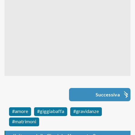
Successiva
amore
giggiabaffa
gravidanze
matrimoni