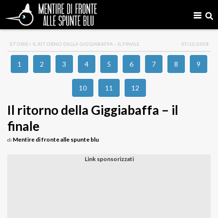
STORIE
> IL RITORNO DELLA GIGGIABAFFA – IL FINALE
07/12/2018
1
2
3
4
5
6
7
8
9
10
11
12
Il ritorno della Giggiabaffa – il
finale
Mentire di fronte alle spunte blu
di