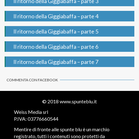
Il ritorno della Giggiabaffa – parte 3
Il ritorno della Giggiabaffa – parte 4
Il ritorno della Giggiabaffa – parte 5
Il ritorno della Giggiabaffa – parte 6
Il ritorno della Giggiabaffa – parte 7
COMMENTA CON FACEBOOK
© 2018
www.spunteblu.it
Weiss Media srl
P.IVA: 03776660544
Mentire di fronte alle spunte blu è un marchio
registrato, tutti i contenuti sono protetti da