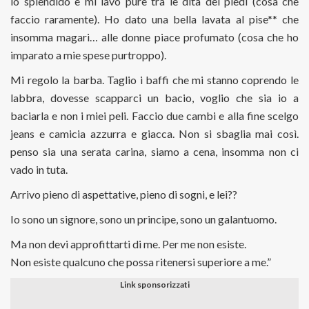
lo splendido e mi lavo pure tra le dita dei piedi (cosa che
faccio raramente). Ho dato una bella lavata al pise** che
insomma magari… alle donne piace profumato (cosa che ho
imparato a mie spese purtroppo).
Mi regolo la barba. Taglio i baffi che mi stanno coprendo le
labbra, dovesse scapparci un bacio, voglio che sia io a
baciarla e non i miei peli. Faccio due cambi e alla fine scelgo
jeans e camicia azzurra e giacca. Non si sbaglia mai così.
penso sia una serata carina, siamo a cena, insomma non ci
vado in tuta.
Arrivo pieno di aspettative, pieno di sogni, e lei??
Io sono un signore, sono un principe, sono un galantuomo.
Ma non devi approfittarti di me. Per me non esiste.
Non esiste qualcuno che possa ritenersi superiore a me.”