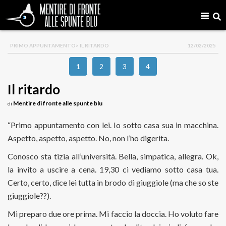
PRIMO APPUNTAMENTO
> IL RITARDO
12/02/2025
1
2
3
4
Il ritardo
Mentire di fronte alle spunte blu
di
“Primo appuntamento con lei. Io sotto casa sua in macchina.
Aspetto, aspetto, aspetto. No, non l’ho digerita.
Conosco sta tizia all’università. Bella, simpatica, allegra. Ok,
la invito a uscire a cena. 19,30 ci vediamo sotto casa tua.
Certo, certo, dice lei tutta in brodo di giuggiole (ma che so ste
giuggiole??).
Mi preparo due ore prima. Mi faccio la doccia. Ho voluto fare