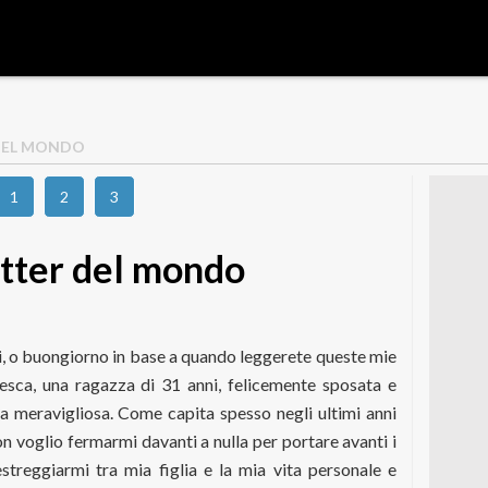
 DEL MONDO
1
2
3
itter del mondo
ti, o buongiorno in base a quando leggerete queste mie
esca, una ragazza di 31 anni, felicemente sposata e
meravigliosa. Come capita spesso negli ultimi anni
n voglio fermarmi davanti a nulla per portare avanti i
estreggiarmi tra mia figlia e la mia vita personale e