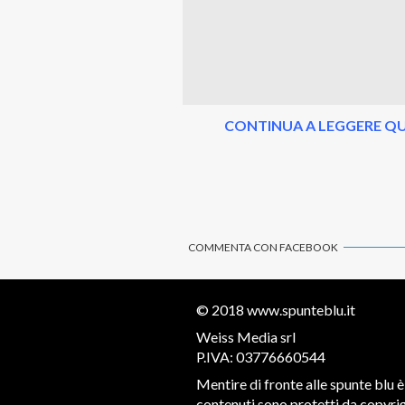
CONTINUA A LEGGERE QU
COMMENTA CON FACEBOOK
© 2018
www.spunteblu.it
Weiss Media srl
P.IVA: 03776660544
Mentire di fronte alle spunte blu è 
contenuti sono protetti da copyrigh