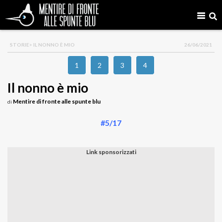
STORIE
> IL NONNO È MIO
26/06/2021
1
2
3
4
Il nonno è mio
Mentire di fronte alle spunte blu
di
#5/17