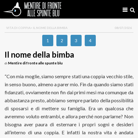
VITA DI COPPIA
> IL NOME DELLA BIMBA
08/07/2026
1
2
3
4
Il nome della bimba
Mentire di fronte alle spunte blu
di
“Con mia moglie, siamo sempre stati una coppia vecchio stile,
in senso buono, almeno a parer mio. Fin da quando siamo stati
fidanzati, ovviamente non fin dai primi mesi ma comunque da
abbastanza presto, abbiamo sempre parlato della possibilità
di sposarsi e di mettere su famiglia. Era un qualcosa che
avremmo voluto entrambi, e allora perché non parlarne? Non
bisogna aver paura di esternare i propri sogni e desideri
all’interno di una coppia. E infatti la nostra vita è andata