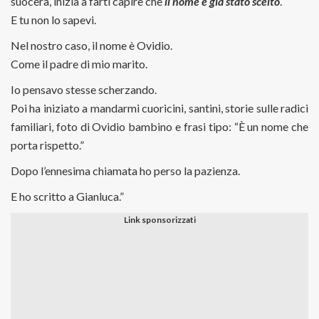
suocera, inizia a farti capire che
il nome è già stato scelto
.
E tu non lo sapevi.
Nel nostro caso, il nome è Ovidio.
Come il padre di mio marito.
Io pensavo stesse scherzando.
Poi ha iniziato a mandarmi cuoricini, santini, storie sulle radici
familiari, foto di Ovidio bambino e frasi tipo: “È un nome che
porta rispetto.”
Dopo l’ennesima chiamata ho perso la pazienza.
E ho scritto a Gianluca.”