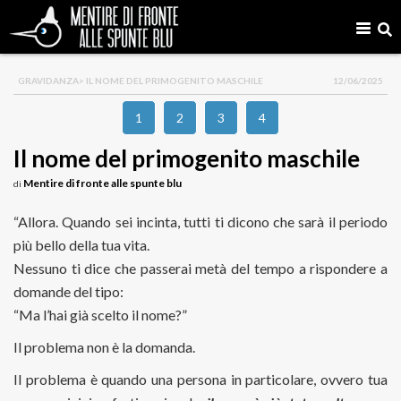
GRAVIDANZA
> IL NOME DEL PRIMOGENITO MASCHILE
12/06/2025
1
2
3
4
Il nome del primogenito maschile
Mentire di fronte alle spunte blu
di
“Allora. Quando sei incinta, tutti ti dicono che sarà il periodo
più bello della tua vita.
Nessuno ti dice che passerai metà del tempo a rispondere a
domande del tipo:
“Ma l’hai già scelto il nome?”
Il problema non è la domanda.
Il problema è quando una persona in particolare, ovvero tua