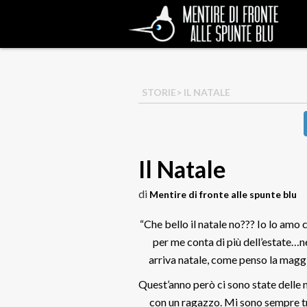
STORIE
> IL NATALE
Il Natale
di
Mentire di fronte alle spunte blu
“Che bello il natale no??? Io lo amo
per me conta di più dell’estate…n
arriva natale, come penso la maggi
Quest’anno però ci sono state delle n
con un ragazzo. Mi sono sempre tr