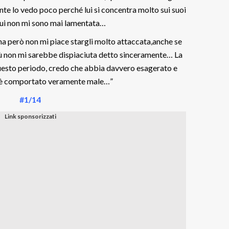
nte lo vedo poco perché lui si concentra molto sui suoi
cui non mi sono mai lamentata…
a però non mi piace stargli molto attaccata,anche se
ù non mi sarebbe dispiaciuta detto sinceramente… La
questo periodo, credo che abbia davvero esagerato e
 è comportato veramente male…”
#1/14