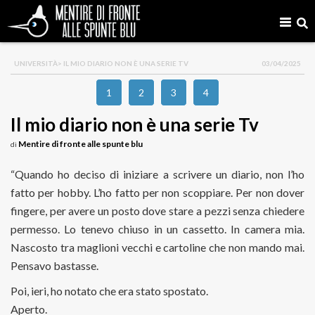
UNIVERSITÀ
> IL MIO DIARIO NON È UNA SERIE TV
03/04/2025
1
2
3
4
Il mio diario non è una serie Tv
Mentire di fronte alle spunte blu
di
“Quando ho deciso di iniziare a scrivere un diario, non l’ho
fatto per hobby. L’ho fatto per non scoppiare. Per non dover
fingere, per avere un posto dove stare a pezzi senza chiedere
permesso. Lo tenevo chiuso in un cassetto. In camera mia.
Nascosto tra maglioni vecchi e cartoline che non mando mai.
Pensavo bastasse.
Poi, ieri, ho notato che era stato spostato.
Aperto.