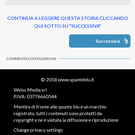
CONTINUA A LEGGERE QUESTA STORIA CLICCANDO
QUI SOTTO SU “SUCCESSIVA”
Successiva
COMMENTA CON FACEBOOK
© 2018
www.spunteblu.it
Weiss Media srl
P.IVA: 03776660544
Mentire di fronte alle spunte blu è un marchio
registrato, tutti i contenuti sono protetti da
copyright e ne è vietata la diffusione e riproduzione
Change privacy settings