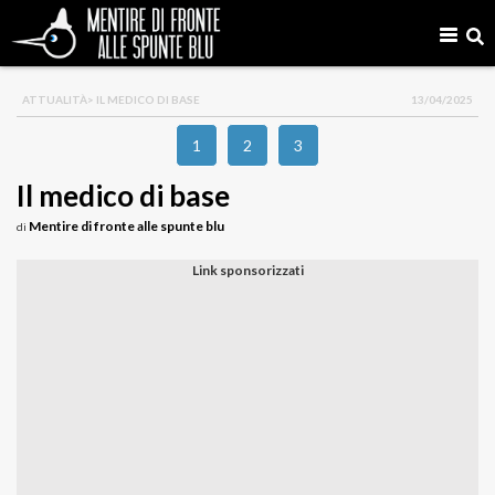
ATTUALITÀ
> IL MEDICO DI BASE
13/04/2025
1
2
3
Il medico di base
Mentire di fronte alle spunte blu
di