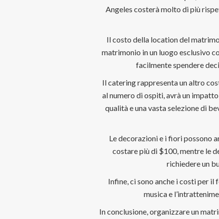
Angeles costerà molto di più rispet
Il costo della location del matrimon
matrimonio in un luogo esclusivo com
facilmente spendere decine
Il catering rappresenta un altro cost
al numero di ospiti, avrà un impatto 
qualità e una vasta selezione di be
Le decorazioni e i fiori possono a
costare più di $100, mentre le d
richiedere un bu
Infine, ci sono anche i costi per il
musica e l’intratteniment
In conclusione, organizzare un matr