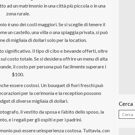
to ad un matrimonio in una città più piccola o in una
zona rurale.
io è uno dei costi maggiori. Se si sceglie di tenere il
e un castello, una villa o una spiaggia privata, si può
 di migliaia di dollari solo per la location.
o significativo. Il tipo di cibo e bevande offerti, oltre
sul costo totale. Se si desidera offrire un menu di alta
vande, il costo per persona può facilmente superare i
$100.
nche essere costosi. Un bouquet di fiori freschi può
ecorazioni per la cerimonia e la reception possono
dget di diverse migliaia di dollari.
Cerca
 fotografo, il vestito da sposa e l’abito dello sposo, la
o, e i regali per gli ospiti e per i padrini.
imonio può essere un’esperienza costosa. Tuttavia, con