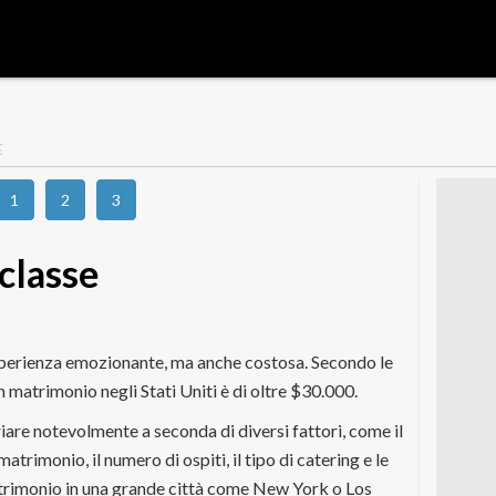
E
1
2
3
 classe
perienza emozionante, ma anche costosa. Secondo le
un matrimonio negli Stati Uniti è di oltre $30.000.
iare notevolmente a seconda di diversi fattori, come il
 matrimonio, il numero di ospiti, il tipo di catering e le
trimonio in una grande città come New York o Los