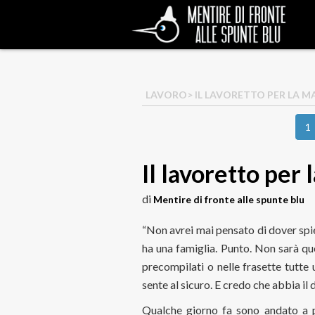
LAVORO
> IL LAVORETTO PER LA 
1
Il lavoretto pe
di
Mentire di fronte alle spunte blu
“Non avrei mai pensato di dover spi
ha una famiglia. Punto. Non sarà que
precompilati o nelle frasette tutte 
sente al sicuro. E credo che abbia il d
Qualche giorno fa sono andato a p