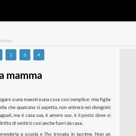
MAMMA
2
3
4
r la mamma
egare a una maestra una cosa così semplice: mia figlia
lla che qualcuno si aspetta, non entrerà nei disegnini
uguali, ma è casa sua, è amore suo, è il posto dove si
iritto di sentirsi così anche fuori da casa.
renderla a scuola e l’ho trovata in lacrime. Non un