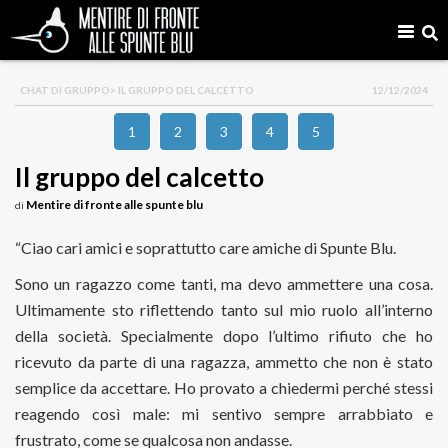
CHAT DI GRUPPO
> IL GRUPPO DEL CALCETTO
12/12/2024
1
2
3
4
5
Il gruppo del calcetto
Mentire di fronte alle spunte blu
di
“Ciao cari amici e soprattutto care amiche di Spunte Blu.
Sono un ragazzo come tanti, ma devo ammettere una cosa.
Ultimamente sto riflettendo tanto sul mio ruolo all’interno
della società. Specialmente dopo l’ultimo rifiuto che ho
ricevuto da parte di una ragazza, ammetto che non è stato
semplice da accettare. Ho provato a chiedermi perché stessi
reagendo così male: mi sentivo sempre arrabbiato e
frustrato, come se qualcosa non andasse.