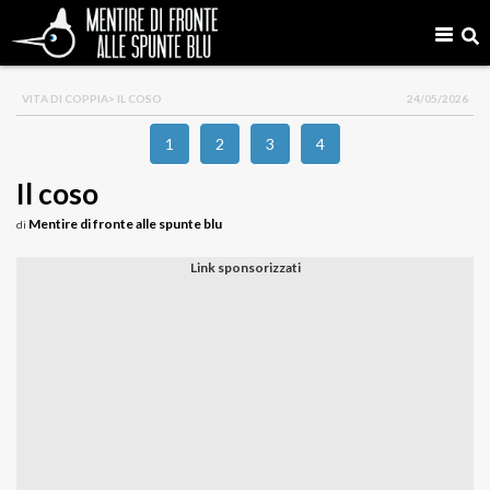
VITA DI COPPIA
> IL COSO
24/05/2026
1
2
3
4
Il coso
Mentire di fronte alle spunte blu
di