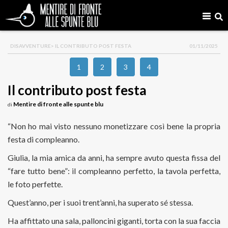
DISAVVENTURE
> IL CONTRIBUTO POST FESTA
01/11/2025
1
2
3
4
Il contributo post festa
Mentire di fronte alle spunte blu
di
“Non ho mai visto nessuno monetizzare così bene la propria
festa di compleanno.
Giulia, la mia amica da anni, ha sempre avuto questa fissa del
“fare tutto bene”: il compleanno perfetto, la tavola perfetta,
le foto perfette.
Quest’anno, per i suoi trent’anni, ha superato sé stessa.
Ha affittato una sala, palloncini giganti, torta con la sua faccia