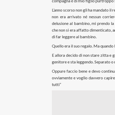
compagna e di mio figlio purtroppo 
L’anno scorso non gli ha mandato il r
non era arrivato né nessun corrier
delusione al bambino, mi prendo la b
che non si era affatto dimenticato,
di far leggere al bambino.
Quello era il suo regalo. Ma quando
E allora decido di non stare zitta e g
genitore e sta leggendo. Separato o 
Oppure faccio bene e devo continuare
ovviamente e voglio davvero capire 
tutti”