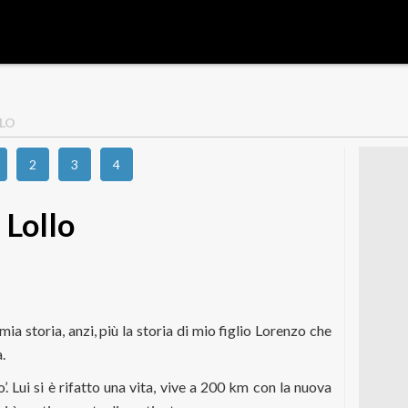
LLO
2
3
4
 Lollo
ia storia, anzi, più la storia di mio figlio Lorenzo che
.
’. Lui si è rifatto una vita, vive a 200 km con la nuova