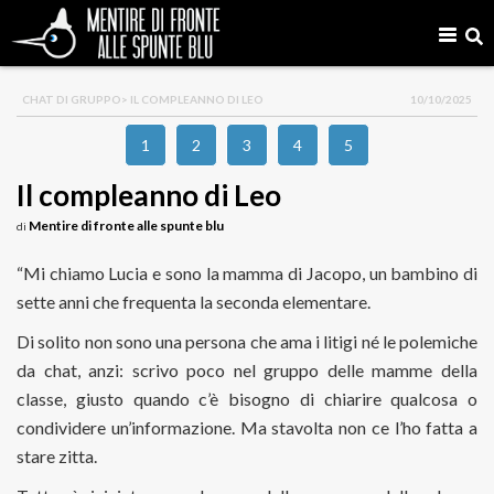
CHAT DI GRUPPO
> IL COMPLEANNO DI LEO
10/10/2025
1
2
3
4
5
Il compleanno di Leo
Mentire di fronte alle spunte blu
di
“Mi chiamo Lucia e sono la mamma di Jacopo, un bambino di
sette anni che frequenta la seconda elementare.
Di solito non sono una persona che ama i litigi né le polemiche
da chat, anzi: scrivo poco nel gruppo delle mamme della
classe, giusto quando c’è bisogno di chiarire qualcosa o
condividere un’informazione. Ma stavolta non ce l’ho fatta a
stare zitta.