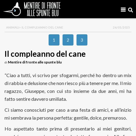
ANIMALI
> IL COMPLEANNO DEL CANE
26/01/2025
1
2
3
Il compleanno del cane
Mentire di fronte alle spunte blu
di
“Ciao a tutti, vi scrivo per sfogarmi, perché ho dentro un mix
di rabbia e delusione che non riesco più a tenere per me. Il mio
ragazzo, Giuseppe, con cui sto insieme da due anni, mi ha
fatto sentire davvero umiliata.
Ci siamo conosciuti per caso a una festa di amici, e all’inizio
mi sembrava la persona perfetta: gentile, dolce, premuroso.
Ho aspettato tanto prima di presentarlo ai miei genitori,