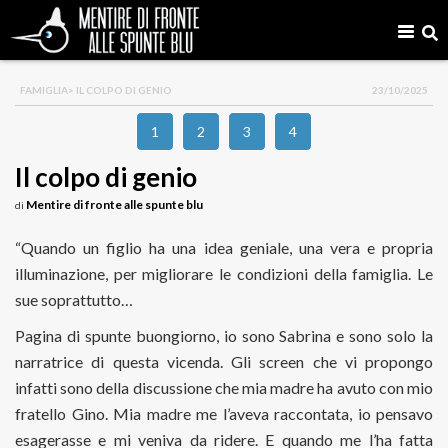
FAMIGLIA
> IL COLPO DI GENIO
23/10/2025
1
2
3
4
Il colpo di genio
Mentire di fronte alle spunte blu
di
“Quando un figlio ha una idea geniale, una vera e propria
illuminazione, per migliorare le condizioni della famiglia. Le
sue soprattutto…
Pagina di spunte buongiorno, io sono Sabrina e sono solo la
narratrice di questa vicenda. Gli screen che vi propongo
infatti sono della discussione che mia madre ha avuto con mio
fratello Gino. Mia madre me l’aveva raccontata, io pensavo
esagerasse e mi veniva da ridere. E quando me l’ha fatta