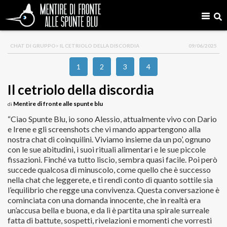
CHAT DI GRUPPO
> IL CETRIOLO DELLA DISCORDIA
09/06/2025
1
2
3
4
Il cetriolo della discordia
Mentire di fronte alle spunte blu
di
“Ciao Spunte Blu, io sono Alessio, attualmente vivo con Dario
e Irene e gli screenshots che vi mando appartengono alla
nostra chat di coinquilini. Viviamo insieme da un po’, ognuno
con le sue abitudini, i suoi rituali alimentari e le sue piccole
fissazioni. Finché va tutto liscio, sembra quasi facile. Poi però
succede qualcosa di minuscolo, come quello che è successo
nella chat che leggerete, e ti rendi conto di quanto sottile sia
l’equilibrio che regge una convivenza. Questa conversazione è
cominciata con una domanda innocente, che in realtà era
un’accusa bella e buona, e da lì è partita una spirale surreale
fatta di battute, sospetti, rivelazioni e momenti che vorresti