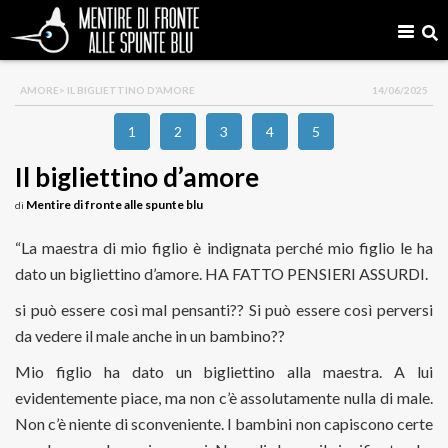
AMORE
> IL BIGLIETTINO D’AMORE
14/06/2025
1
2
3
4
5
Il bigliettino d’amore
Mentire di fronte alle spunte blu
di
“La maestra di mio figlio è indignata perché mio figlio le ha
dato un bigliettino d’amore. HA FATTO PENSIERI ASSURDI.
si può essere così mal pensanti?? Si può essere così perversi
da vedere il male anche in un bambino??
Mio figlio ha dato un bigliettino alla maestra. A lui
evidentemente piace, ma non c’è assolutamente nulla di male.
Non c’è niente di sconveniente. I bambini non capiscono certe