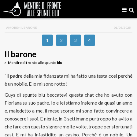
AMORE
> IL BARONE
01/08/2025
1
2
3
4
Il barone
Mentire di fronte alle spunte blu
di
“Il padre della mia fidanzata mi ha fatto una testa così perché
è un nobile. E io mi sono rotto!
Guys di spunte blu beccatevi questa chat che ho avuto con
Floriana su suo padre. Io e lei stiamo insieme da quasi un anno
e, maledetto a me, il mese scorso mi sono fatto convincere a
conoscere i suoi. E niente, in 3 settimane purtroppo ho avito a
che fare con questo signore molte volte, troppe per sfortunati
casi. E mi ha infastidito un casino. Perché è un nobile. Un