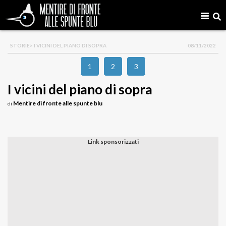
STORIE
> I VICINI DEL PIANO DI SOPRA
08/11/2022
1
2
3
I vicini del piano di sopra
Mentire di fronte alle spunte blu
di