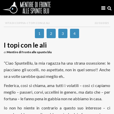
VITA DI COPPIA
> I TOPI CON LE ALI
22/10/2025
1
2
3
4
I topi con le ali
Mentire di fronte alle spunte blu
di
“Ciao SpunteBlu, la mia ragazza ha una strana ossessione: le
piacciano gli uccelli.. no aspettate, non in quel senso!! Anche
se a volte sarebbe quasi meglio eh..
Federica, così si chiama, ama tutti i volatili – così ci capiamo
meglio – passeri, corvi, uccellini in genere.. ma dato che – per
fortuna – le fanno pena in gabbia non ne abbiamo in casa.
Io non ho niente in contrario a questo suo interesse – ci