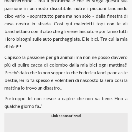
mancherebbe – ma il problema è che lei sfoga questa sua
passione in un modo discutibile: nutre i piccioni lanciando
cibo vario – soprattutto pane ma non solo – dalla finestra di
casa nostra in strada. Così qui maledetti topi con le ali
banchettano con il cibo che gli viene lanciato e poi fanno tutti
i loro bisogni sulle auto parcheggiate. E le bici. Tra cui la mia
di bici!!!
Capisco la passione per gli animali ma non ne posso davvero
più di pulire cacca di colombo dalla mia bici ogni mattina!!
Perché dato che io non sopporto che Federica lanci pane a ste
bestie, lei lo fa spesso e volentieri di nascosto la sera così la
mattina io trovo un disastro..
Purtroppo lei non riesce a capire che non va bene. Fino a
qualche giorno fa..”