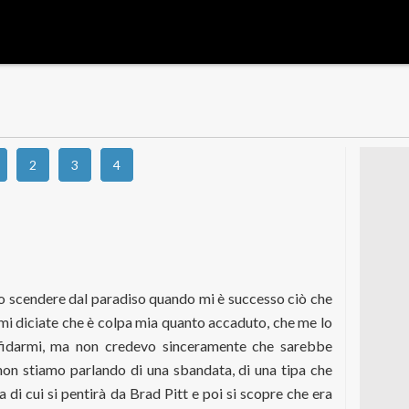
2
3
4
i
to scendere dal paradiso quando mi è successo ciò che
mi diciate che è colpa mia quanto accaduto, che me lo
fidarmi, ma non credevo sinceramente che sarebbe
non stiamo parlando di una sbandata, di una tipa che
 di cui si pentirà da Brad Pitt e poi si scopre che era