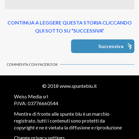
CONTINUA A LEGGERE QUESTA STORIA CLICCANDO
QUI SOTTO SU “SUCCESSIVA”
Successiva
COMMENTA CON FACEBOOK
© 2018
www.spunteblu.it
Weiss Media srl
P.IVA: 03776660544
Mentire di fronte alle spunte blu è un marchio
registrato, tutti i contenuti sono protetti da
copyright e ne è vietata la diffusione e riproduzione
Change privacy settings