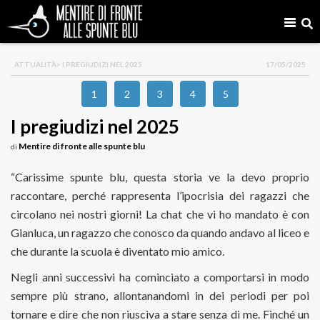
ATTUALITÀ
> I PREGIUDIZI NEL 2025
17/05/2025
1
2
3
4
5
I pregiudizi nel 2025
Mentire di fronte alle spunte blu
di
“Carissime spunte blu, questa storia ve la devo proprio
raccontare, perché rappresenta l’ipocrisia dei ragazzi che
circolano nei nostri giorni! La chat che vi ho mandato è con
Gianluca, un ragazzo che conosco da quando andavo al liceo e
che durante la scuola è diventato mio amico.
Negli anni successivi ha cominciato a comportarsi in modo
sempre più strano, allontanandomi in dei periodi per poi
tornare e dire che non riusciva a stare senza di me. Finché un