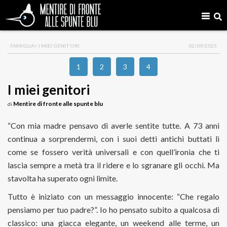
FAMIGLIA
> I MIEI GENITORI
02/09/2025
1
2
3
4
I miei genitori
Mentire di fronte alle spunte blu
di
“Con mia madre pensavo di averle sentite tutte. A 73 anni
continua a sorprendermi, con i suoi detti antichi buttati lì
come se fossero verità universali e con quell’ironia che ti
lascia sempre a metà tra il ridere e lo sgranare gli occhi. Ma
stavolta ha superato ogni limite.
Tutto è iniziato con un messaggio innocente: “Che regalo
pensiamo per tuo padre?”. Io ho pensato subito a qualcosa di
classico: una giacca elegante, un weekend alle terme, un