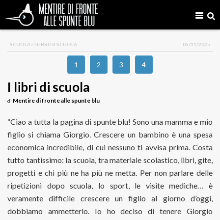
SCUOLA
> I LIBRI DI SCUOLA
05/11/2025
1
2
3
4
I libri di scuola
Mentire di fronte alle spunte blu
di
“Ciao a tutta la pagina di spunte blu! Sono una mamma e mio
figlio si chiama Giorgio. Crescere un bambino è una spesa
economica incredibile, di cui nessuno ti avvisa prima. Costa
tutto tantissimo: la scuola, tra materiale scolastico, libri, gite,
progetti e chi più ne ha più ne metta. Per non parlare delle
ripetizioni dopo scuola, lo sport, le visite mediche… è
veramente difficile crescere un figlio al giorno d’oggi,
dobbiamo ammetterlo. Io ho deciso di tenere Giorgio