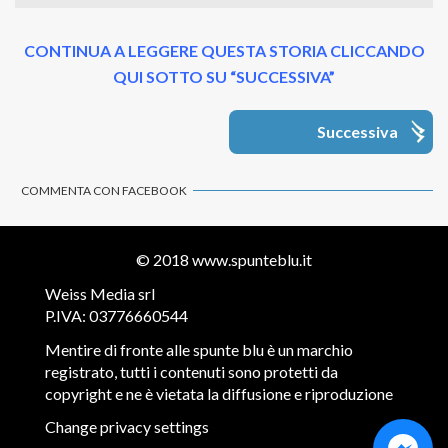
CONTINUA A LEGGERE QUESTA STORIA CLICCANDO
QUI SOTTO SU “SUCCESSIVA”
Successiva
COMMENTA CON FACEBOOK
© 2018
www.spunteblu.it
Weiss Media srl
P.IVA: 03776660544
Mentire di fronte alle spunte blu è un marchio
registrato, tutti i contenuti sono protetti da
copyright e ne è vietata la diffusione e riproduzione
Change privacy settings