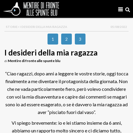
STORIE
> I DESIDERI DELLA MIA RAGAZZA
05/08/2022
1
2
3
I desideri della mia ragazza
Mentire di fronte alle spunte blu
di
“Ciao ragazzi, dopo anni a leggere le vostre storie, oggi tocca
finalmente a me diventare il protagonista della giornata. Non
che ne vada particolarmente fiero, però volevo condividere
con voi la mia disavventura e capire dai commenti se magari
sono io ad essere esagerato, o se è davvero la mia ragazza ad
aver “pisciato fuori dal vaso”.
Vi spiego brevemente: io e lei stiamo insieme da 6 anni,
abbiamo un rapporto molto sincero e ci diciamo tutto,