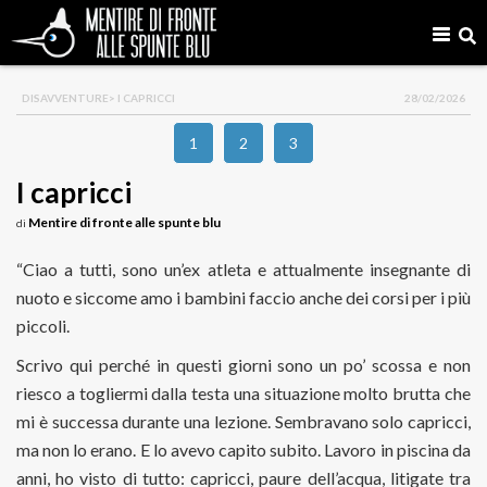
DISAVVENTURE
> I CAPRICCI
28/02/2026
1
2
3
I capricci
Mentire di fronte alle spunte blu
di
“Ciao a tutti, sono un’ex atleta e attualmente insegnante di
nuoto e siccome amo i bambini faccio anche dei corsi per i più
piccoli.
Scrivo qui perché in questi giorni sono un po’ scossa e non
riesco a togliermi dalla testa una situazione molto brutta che
mi è successa durante una lezione. Sembravano solo capricci,
ma non lo erano. E lo avevo capito subito. Lavoro in piscina da
anni, ho visto di tutto: capricci, paure dell’acqua, litigate tra