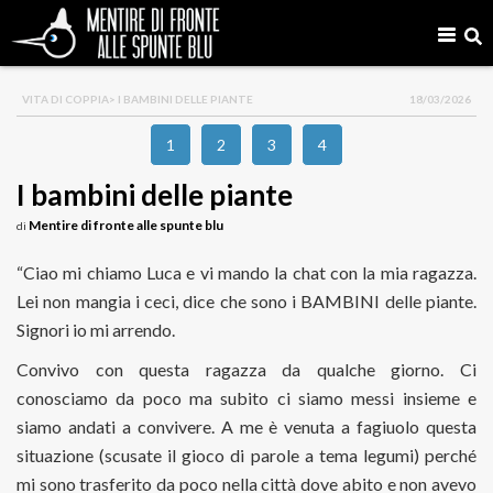
VITA DI COPPIA
> I BAMBINI DELLE PIANTE
18/03/2026
1
2
3
4
I bambini delle piante
Mentire di fronte alle spunte blu
di
“Ciao mi chiamo Luca e vi mando la chat con la mia ragazza.
Lei non mangia i ceci, dice che sono i BAMBINI delle piante.
Signori io mi arrendo.
Convivo con questa ragazza da qualche giorno. Ci
conosciamo da poco ma subito ci siamo messi insieme e
siamo andati a convivere. A me è venuta a fagiuolo questa
situazione (scusate il gioco di parole a tema legumi) perché
mi sono trasferito da poco nella città dove abito e non avevo