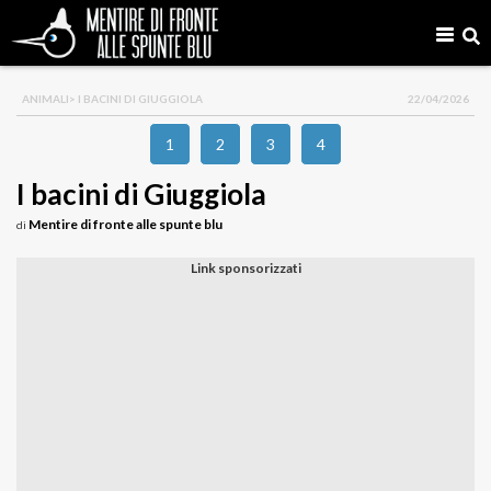
ANIMALI
> I BACINI DI GIUGGIOLA
22/04/2026
1
2
3
4
I bacini di Giuggiola
Mentire di fronte alle spunte blu
di