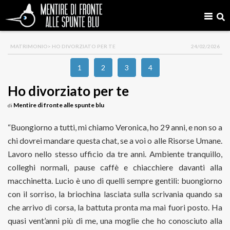
MATRIMONIO
> HO DIVORZIATO PER TE
24/02/2026
1
2
3
4
Ho divorziato per te
Mentire di fronte alle spunte blu
di
“Buongiorno a tutti, mi chiamo Veronica, ho 29 anni, e non so a
chi dovrei mandare questa chat, se a voi o alle Risorse Umane.
Lavoro nello stesso ufficio da tre anni. Ambiente tranquillo,
colleghi normali, pause caffè e chiacchiere davanti alla
macchinetta. Lucio è uno di quelli sempre gentili: buongiorno
con il sorriso, la briochina lasciata sulla scrivania quando sa
che arrivo di corsa, la battuta pronta ma mai fuori posto. Ha
quasi vent’anni più di me, una moglie che ho conosciuto alla