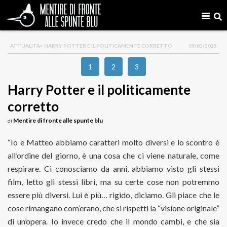
ATTUALITÀ
> HARRY POTTER E IL POLITICAMENTE CORRETTO
09/03/2025
1
2
3
Harry Potter e il politicamente
corretto
Mentire di fronte alle spunte blu
di
“Io e Matteo abbiamo caratteri molto diversi e lo scontro è
all’ordine del giorno, è una cosa che ci viene naturale, come
respirare. Ci conosciamo da anni, abbiamo visto gli stessi
film, letto gli stessi libri, ma su certe cose non potremmo
essere più diversi. Lui è più… rigido, diciamo. Gli piace che le
cose rimangano com’erano, che si rispetti la “visione originale”
di un’opera. Io invece credo che il mondo cambi, e che sia