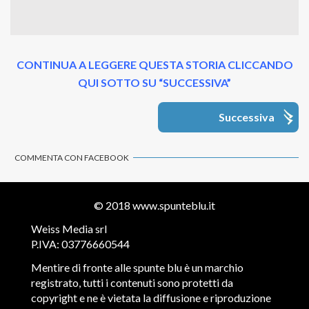
CONTINUA A LEGGERE QUESTA STORIA CLICCANDO
QUI SOTTO SU “SUCCESSIVA”
Successiva
COMMENTA CON FACEBOOK
© 2018
www.spunteblu.it
Weiss Media srl
P.IVA: 03776660544
Mentire di fronte alle spunte blu è un marchio
registrato, tutti i contenuti sono protetti da
copyright e ne è vietata la diffusione e riproduzione