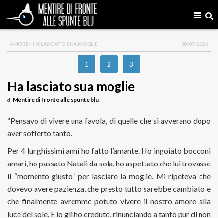
AMORE
> HA LASCIATO SUA MOGLIE
08/07/2026
1
2
3
Ha lasciato sua moglie
Mentire di fronte alle spunte blu
di
“Pensavo di vivere una favola, di quelle che si avverano dopo
aver sofferto tanto.
Per 4 lunghissimi anni ho fatto l’amante. Ho ingoiato bocconi
amari, ho passato Natali da sola, ho aspettato che lui trovasse
il “momento giusto” per lasciare la moglie. Mi ripeteva che
dovevo avere pazienza, che presto tutto sarebbe cambiato e
che finalmente avremmo potuto vivere il nostro amore alla
luce del sole. E io gli ho creduto, rinunciando a tanto pur di non